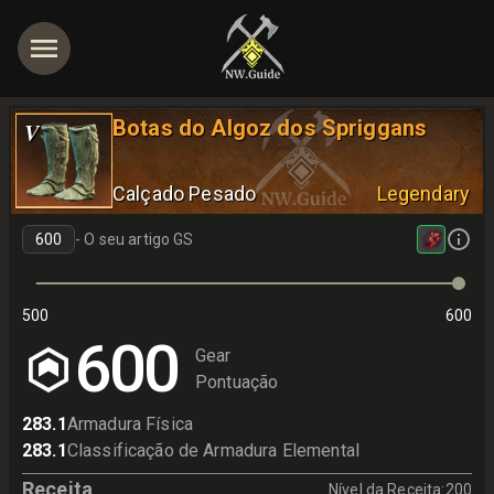
Botas do Algoz dos Spriggans
V
Calçado Pesado
Legendary
-
O seu artigo GS
500
600
600
Gear
Pontuação
283.1
Armadura Física
283.1
Classificação de Armadura Elemental
Receita
Nível da Receita
:
200