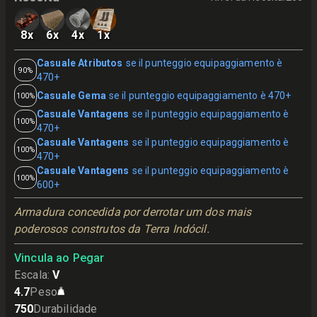
8
x
6
x
4
x
1
x
Casuale Atributos
se il punteggio equipaggiamento è
90%
470+
Casuale Gema
se il punteggio equipaggiamento è 470+
100%
Casuale Vantagens
se il punteggio equipaggiamento è
100%
470+
Casuale Vantagens
se il punteggio equipaggiamento è
100%
470+
Casuale Vantagens
se il punteggio equipaggiamento è
100%
600+
Armadura concedida por derrotar um dos mais 
poderosos construtos da Terra Indócil.
Vincula ao Pegar
Escala
:
V
4.7
Peso
750
Durabilidade