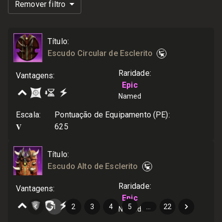
Remover filtro
Título
:
Escudo Circular de Esclerito
Raridade
:
Vantagens
:
Epic
Named
Escala
:
Pontuação de Equipamento (PE)
:
V
625
Título
:
Escudo Alto de Esclerito
Raridade
:
Vantagens
:
Epic
1
2
3
4
5
…
22
Named