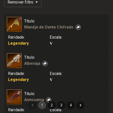
Remover filtro
Título
:
Mandje de Dente Chifrado
Raridade
:
Escala
:
V
Legendary
Título
:
Albenaja
Raridade
:
Escala
:
V
Legendary
Título
:
Anmisema
1
2
3
4
Raridade
:
Escala
: