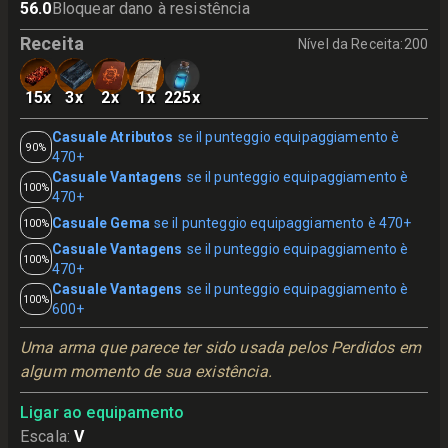
56.0
Bloquear dano à resistência
Receita
Nível da Receita
:
200
15
x
3
x
2
x
1
x
225
x
Casuale Atributos
se il punteggio equipaggiamento è
90%
470+
Casuale Vantagens
se il punteggio equipaggiamento è
100%
470+
Casuale Gema
se il punteggio equipaggiamento è 470+
100%
Casuale Vantagens
se il punteggio equipaggiamento è
100%
470+
Casuale Vantagens
se il punteggio equipaggiamento è
100%
600+
Uma arma que parece ter sido usada pelos Perdidos em 
algum momento de sua existência.
Ligar ao equipamento
Escala
:
V