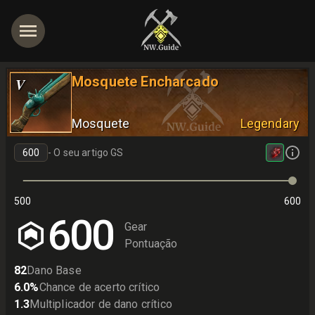
Mosquete Encharcado
V
Mosquete
Legendary
-
O seu artigo GS
500
600
600
Gear
Pontuação
82
Dano Base
6.0
%
Chance de acerto crítico
1.3
Multiplicador de dano crítico