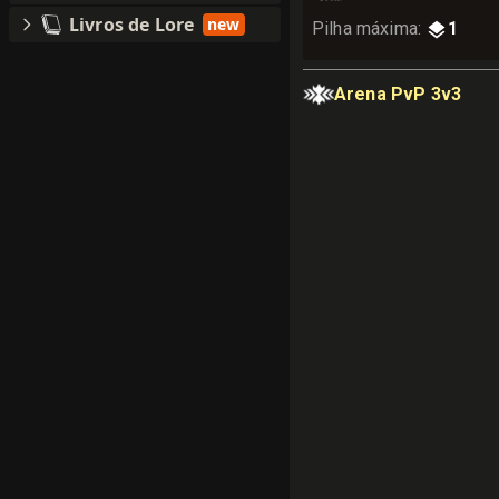
Livros de Lore
new
Pilha máxima
:
1
Arena PvP 3v3