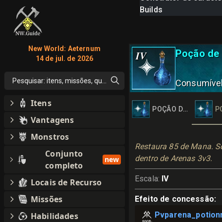
Builds
New World: Aeternum
Poção de
IV
14 de jul. de 2026
Pesquisar: itens, missões, qualquer coisa
Consumíve
Itens
POÇÃO DE MANA DA
P
Vantagens
Monstros
Restaura 85 de Mana. Só
Conjunto
dentro de Arenas 3v3.
new
completo
Escala
:
IV
Locais de Recurso
Missões
Efeito de concessão
:
Pvparena_potion
Habilidades