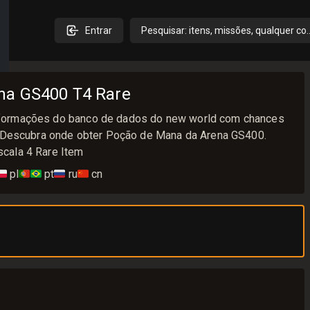
Entrar
Pesquisar: itens, missões, qualquer co
na GS400 T4 Rare
formações do banco de dados do new world com chances
. Descubra onde obter Poção de Mana da Arena GS400.
cala 4 Rare Item
🇱
pl
🇵🇹🇧🇷
pt
🇷🇺
ru
🇨🇳
cn