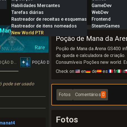
Habilidades Mercantes
GameDev
Tarefas diárias
WebDev
Rastreador de receitas e esquemas
Frontend
Rastreador de itens nomeados
SteamGames
 Mana da Arena
New World PTR
Poção de Mana da Are
l
Rare
Poção de Mana da Arena GS400 in
de queda e calculadora de criação
Consumíveis Poções new world. Es
 ARENA
OÇÃO DE MANA DA ARENA
POÇÃO DE MANA DA ARENA
Check on:
🇺🇸
en
🇩🇪
de
🇪🇸
es
🇫🇷
fr
🇮🇹
it

 pode ser usado 
Fotos
Comentários
0
Fotos
manat4