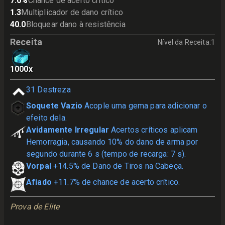
7.0
%
Chance de acerto crítico
1.3
Multiplicador de dano crítico
40.0
Bloquear dano à resistência
Receita
Nível da Receita
:
1
1000
x
31
Destreza
Soquete Vazio
Acople uma gema para adicionar o
efeito dela.
Avidamente Irregular
Acertos críticos aplicam
Hemorragia, causando 10% do dano de arma por
segundo durante 6 s (tempo de recarga: 7 s).
Vorpal
+14.5% de Dano de Tiros na Cabeça.
Afiado
+11.7% de chance de acerto crítico.
Prova de Elite