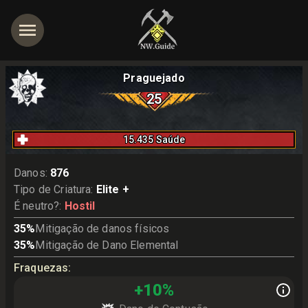
Praguejado
25
15.435
Saúde
Danos
:
876
Tipo de Criatura
:
Elite +
É neutro?
:
Hostil
35
%
Mitigação de danos físicos
35
%
Mitigação de Dano Elemental
Fraquezas
:
+
10
%