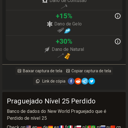
Dano de Contusão
+
15
%
Dano de Gelo
+
30
%
Dano de Natural
Baixar captura de tela
Copiar captura de tela
Link de cópia
Praguejado Nível 25 Perdido
Banco de dados do New World Praguejado que é
Perdido de nível 25
Check on:
🇺🇸
en
🇩🇪
de
🇪🇸
es
🇫🇷
fr
🇮🇹
it
🇵🇱
pl
🇵🇹🇧🇷
pt
🇷🇺
ru
🇨🇳
cn