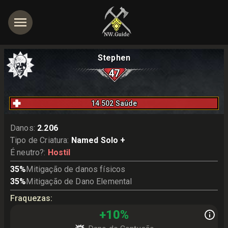
Stephen
47
14.502
Saúde
Danos
:
2.206
Tipo de Criatura
:
Named Solo +
É neutro?
:
Hostil
35
%
Mitigação de danos físicos
35
%
Mitigação de Dano Elemental
Fraquezas
:
+
10
%