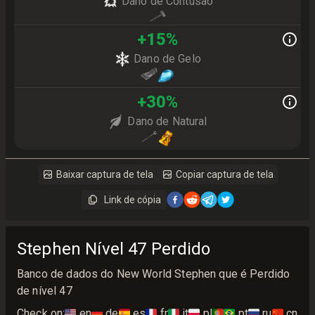
Dano de Contusão
+
15
%
Dano de Gelo
+
30
%
Dano de Natural
Baixar captura de tela
Copiar captura de tela
Link de cópia
Stephen Nível 47 Perdido
Banco de dados do New World Stephen que é Perdido
de nível 47
Check on:
🇺🇸
en
🇩🇪
de
🇪🇸
es
🇫🇷
fr
🇮🇹
it
🇵🇱
pl
🇵🇹🇧🇷
pt
🇷🇺
ru
🇨🇳
cn