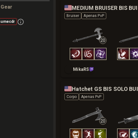
🇺🇸
o Gear
MED
Bruiser
Apenas PvP
sumecdr
20
MikaRS
🇺🇸
Hatchet GS BIS SOLO BU
Corpo
Apenas PvP
20