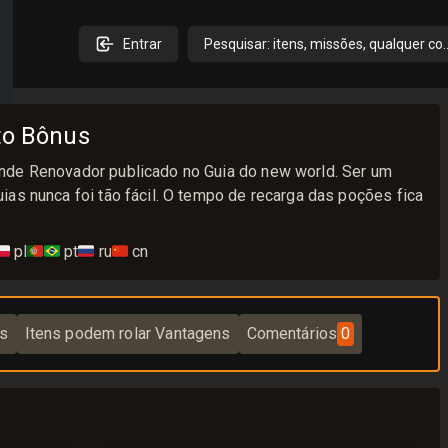
Entrar
Pesquisar: itens, missões, qualquer co
to Bônus
nde Renovador publicado no Guia do new world. Ser um
as nunca foi tão fácil. O tempo de recarga das poções fica
🇱
pl
🇵🇹🇧🇷
pt
🇷🇺
ru
🇨🇳
cn
ns
Itens podem rolar Vantagens
Comentários
0