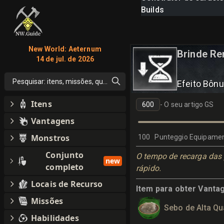
Builds
New World: Aeternum
Brinde R
14 de jul. de 2026
Pesquisar: itens, missões, qualquer coisa
Efeito Bôn
Itens
-
O seu artigo GS
Vantagens
Monstros
100
Punteggio Equipamen
Conjunto
O tempo de recarga das
new
completo
rápido.
Locais de Recurso
Item para obter Vanta
Missões
Sebo de Alta Qu
Habilidades