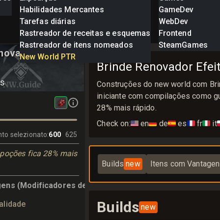
Habilidades Mercantes
GameDev
Tarefas diárias
WebDev
Rastreador de receitas e esquemas
Frontend
Rastreador de itens nomeados
SteamGames
enovador
New World PTR
Brinde Renovador Efei
us
Construções do new world com Bri
iniciante com compilações como gui
28% mais rápido.
Check on:
🇺🇸
en
🇩🇪
de
🇪🇸
es
🇫🇷
fr
🇮🇹
it

to selezionato
:
600
625
 poções fica 28% mais
Builds
new
Itens com Vantage
gens (Modificadores de Confecção)
Builds
alidade
new