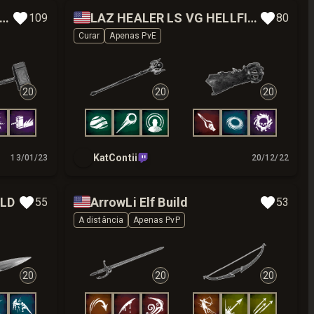
🇺🇸
IUM BRUISER BIS BUILD BY MIKARS
LAZ HEALER LS VG HELLFIRE WEEK
109
80
Curar
Apenas PvE
20
20
20
KatContii
13/01/23
20/12/22
🇺🇸
ILD
ArrowLi Elf Build
55
53
A distância
Apenas PvP
20
20
20