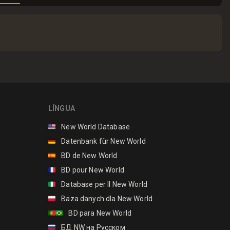
LÍNGUA
🇺🇸
New World Database
🇩🇪
Datenbank für New World
🇪🇸
BD de New World
🇫🇷
BD pour New World
🇮🇹
Database per Il New World
🇵🇱
Baza danych dla New World
🇵🇹🇧🇷
BD para New World
🇷🇺
БД NW на Русском