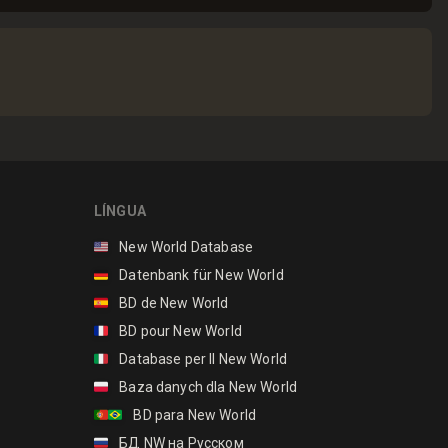
LÍNGUA
🇺🇸
New World Database
🇩🇪
Datenbank für New World
🇪🇸
BD de New World
🇫🇷
BD pour New World
🇮🇹
Database per Il New World
🇵🇱
Baza danych dla New World
🇵🇹🇧🇷
BD para New World
🇷🇺
БД NW на Русском