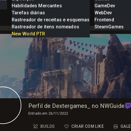
Habilidades Mercantes
GameDev
Tarefas diárias
WebDev
Rastreador de receitas e esquemas
Frontend
Rastreador de itens nomeados
SteamGames
New World PTR
Perfil de Dextergames_ no NWGuide
Entrado em
26/11/2022
BUILDS
CRIAR COM LIKE
GALE