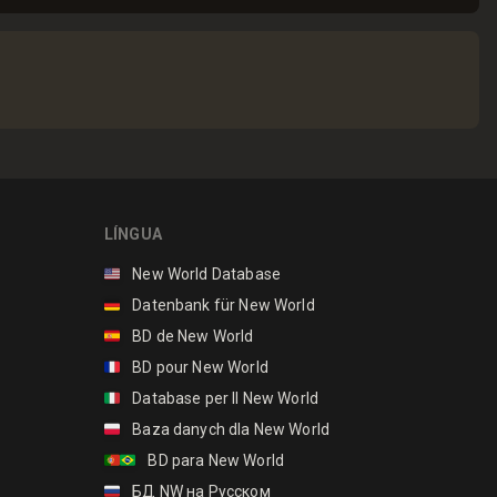
LÍNGUA
🇺🇸
New World Database
🇩🇪
Datenbank für New World
🇪🇸
BD de New World
🇫🇷
BD pour New World
🇮🇹
Database per Il New World
🇵🇱
Baza danych dla New World
🇵🇹🇧🇷
BD para New World
🇷🇺
БД NW на Русском