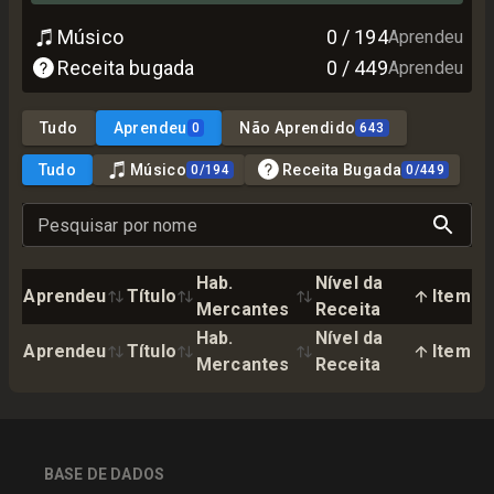
Músico
0
/
194
Aprendeu
Receita bugada
0
/
449
Aprendeu
Tudo
Aprendeu
Não Aprendido
0
643
Tudo
Músico
Receita Bugada
0
/
194
0
/
449
Pesquisar por nome
Hab.
Nível da
Aprendeu
Título
Item
Mercantes
Receita
Hab.
Nível da
Aprendeu
Título
Item
Mercantes
Receita
BASE DE DADOS