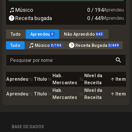
Músico
0
/
194
Aprendeu
Receita bugada
0
/
449
Aprendeu
Tudo
Aprendeu
Não Aprendido
0
643
Tudo
Músico
Receita Bugada
0
/
194
0
/
449
Pesquisar por nome
Hab.
Nível da
Aprendeu
Título
Item
Mercantes
Receita
Hab.
Nível da
Aprendeu
Título
Item
Mercantes
Receita
BASE DE DADOS