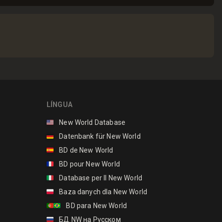
LÍNGUA
🇺🇸
New World Database
🇩🇪
Datenbank für New World
🇪🇸
BD de New World
🇫🇷
BD pour New World
🇮🇹
Database per Il New World
🇵🇱
Baza danych dla New World
🇵🇹🇧🇷
BD para New World
🇷🇺
БД NW на Русском