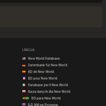
LÍNGUA
🇺🇸
New World Database
🇩🇪
Datenbank für New World
🇪🇸
BD de New World
🇫🇷
BD pour New World
🇮🇹
Database per Il New World
🇵🇱
Baza danych dla New World
🇵🇹🇧🇷
BD para New World
🇷🇺
БД NW на Русском