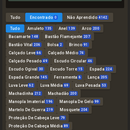
Tudo
Encontrado
Não Aprendido
0
4142
Tudo
Amuleto
Anel
Arco
135
139
200
Bacamarte
Bastão Flamejante
148
207
Bastão Vital
Bolsa
Brinco
206
2
91
Calçado Leve
Calçado Médio
66
74
Calçado Pesado
Escudo Circular
49
46
Escudo Ogival
Escudo Torre
Espada
30
15
224
Espada Grande
Ferramenta
Lança
145
6
205
Luva Leve
Luva Média
Luva Pesada
62
69
53
Machadinha
Machadão
212
200
Manopla Imaterial
Manopla De Gelo
196
99
Martelo De Guerra
Mosquete
219
204
Proteção De Cabeça Leve
79
Proteção De Cabeça Média
89