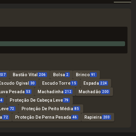
Bastão Vital
Bolsa
Brinco
207
206
2
91
Escudo Ogival
Escudo Torre
Espada
30
15
224
Luva Pesada
Machadinha
Machadão
53
212
200
Proteção De Cabeça Leve
04
79
Leve
Proteção De Peito Média
72
85
a
Proteção De Perna Pesada
Rapieira
72
46
203