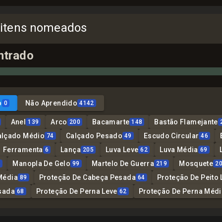
 itens nomeados
ntrado
o
Não Aprendido
0
4142
Anel
Arco
Bacamarte
Bastão Flamejante
139
200
148
alçado Médio
Calçado Pesado
Escudo Circular
74
49
46
Ferramenta
Lança
Luva Leve
Luva Média
6
205
62
69
Manopla De Gelo
Martelo De Guerra
Mosquete
6
99
219
2
Média
Proteção De Cabeça Pesada
Proteção De Peito 
89
64
sada
Proteção De Perna Leve
Proteção De Perna Médi
68
62