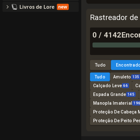
Livros de Lore
new
Rastreador de
0
/
4142
Enco
Tudo
Encontrad
Tudo
Amuleto
135
Calçado Leve
C
66
Espada Grande
145
Manopla Imaterial
19
Proteção De Cabeça 
Proteção De Peito Pe