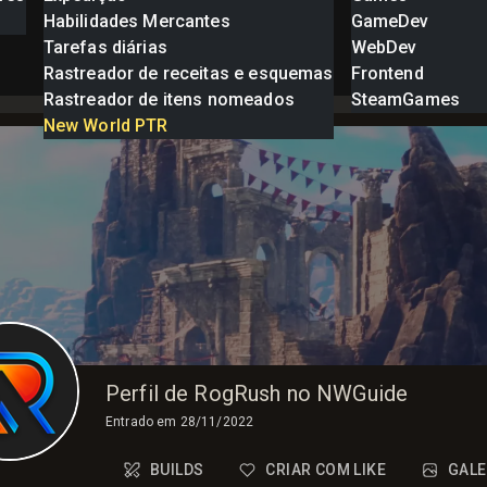
Habilidades Mercantes
GameDev
Tarefas diárias
WebDev
Rastreador de receitas e esquemas
Frontend
Rastreador de itens nomeados
SteamGames
New World PTR
Perfil de RogRush no NWGuide
Entrado em
28/11/2022
BUILDS
CRIAR COM LIKE
GALE