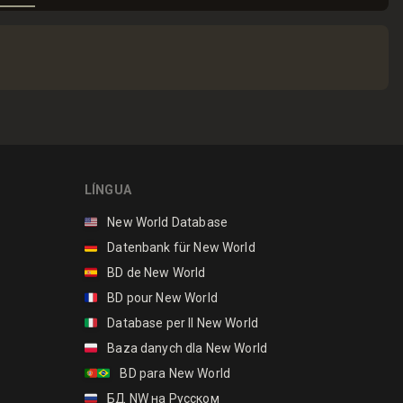
LÍNGUA
🇺🇸
New World Database
🇩🇪
Datenbank für New World
🇪🇸
BD de New World
🇫🇷
BD pour New World
🇮🇹
Database per Il New World
🇵🇱
Baza danych dla New World
🇵🇹🇧🇷
BD para New World
🇷🇺
БД NW на Русском