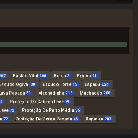
Bastão Vital
Bolsa
Brinco
207
206
2
91
Escudo Ogival
Escudo Torre
Espada
30
15
224
Luva Pesada
Machadinha
Machadão
53
212
200
Proteção De Cabeça Leve
04
79
Leve
Proteção De Peito Média
72
85
a
Proteção De Perna Pesada
Rapieira
72
46
203