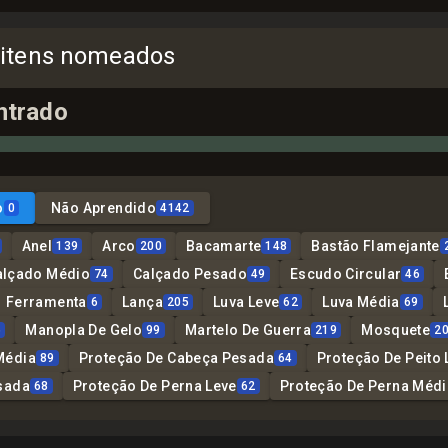
 itens nomeados
ntrado
o
Não Aprendido
0
4142
Anel
Arco
Bacamarte
Bastão Flamejante
139
200
148
alçado Médio
Calçado Pesado
Escudo Circular
74
49
46
Ferramenta
Lança
Luva Leve
Luva Média
6
205
62
69
Manopla De Gelo
Martelo De Guerra
Mosquete
6
99
219
2
Média
Proteção De Cabeça Pesada
Proteção De Peito 
89
64
sada
Proteção De Perna Leve
Proteção De Perna Médi
68
62