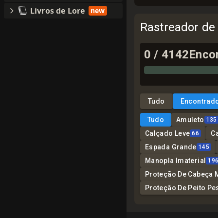
Livros de Lore
new
Rastreador de
0
/
4142
Enco
Tudo
Encontrad
Tudo
Amuleto
135
Calçado Leve
C
66
Espada Grande
145
Manopla Imaterial
19
Proteção De Cabeça 
Proteção De Peito Pe