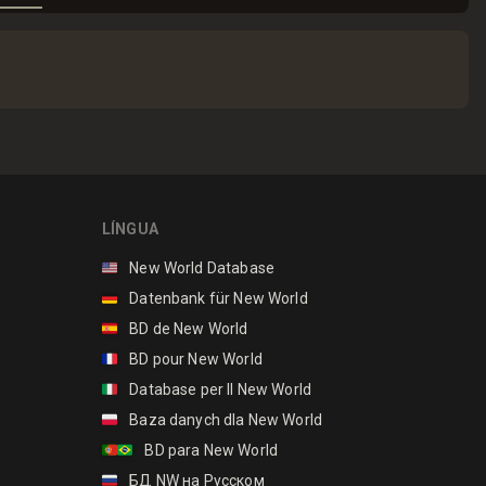
LÍNGUA
🇺🇸
New World Database
🇩🇪
Datenbank für New World
🇪🇸
BD de New World
🇫🇷
BD pour New World
🇮🇹
Database per Il New World
🇵🇱
Baza danych dla New World
🇵🇹🇧🇷
BD para New World
🇷🇺
БД NW на Русском