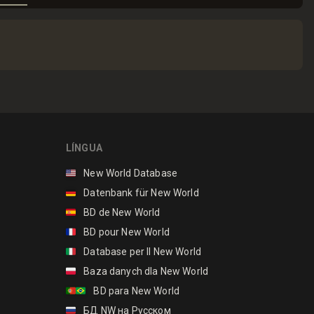
LÍNGUA
🇺🇸
New World Database
🇩🇪
Datenbank für New World
🇪🇸
BD de New World
🇫🇷
BD pour New World
🇮🇹
Database per Il New World
🇵🇱
Baza danych dla New World
🇵🇹🇧🇷
BD para New World
🇷🇺
БД NW на Русском