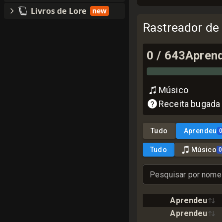
Livros de Lore
new
Rastreador de
0
/
643
Apren
Músico
Receita bugada
Tudo
Aprendeu
Tudo
Músico
Pesquisar por nome
Aprendeu
Aprendeu