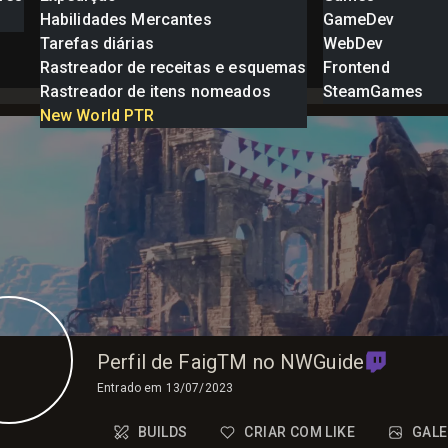
Habilidades Mercantes
GameDev
Tarefas diárias
WebDev
Rastreador de receitas e esquemas
Frontend
Rastreador de itens nomeados
SteamGames
New World PTR
Perfil de FaigTM no NWGuide
Entrado em
13/07/2023
BUILDS
CRIAR COM LIKE
GALE