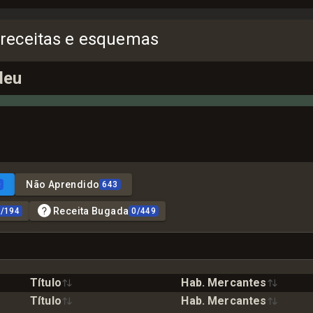
 receitas e esquemas
deu
Não Aprendido
0
643
Receita Bugada
0
/
194
0
/
449
Título
Hab. Mercantes
Título
Hab. Mercantes