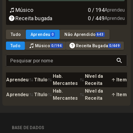
Músico
0
/
194
Aprendeu
Receita bugada
0
/
449
Aprendeu
Tudo
Aprendeu
Não Aprendido
0
643
Tudo
Músico
Receita Bugada
0
/
194
0
/
449
Pesquisar por nome
Hab.
Nível da
Aprendeu
Título
Item
Mercantes
Receita
Hab.
Nível da
Aprendeu
Título
Item
Mercantes
Receita
BASE DE DADOS