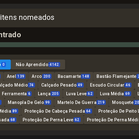
 itens nomeados
ntrado
o
Não Aprendido
0
4142
Anel
Arco
Bacamarte
Bastão Flamejante
139
200
148
alçado Médio
Calçado Pesado
Escudo Circular
74
49
46
Ferramenta
Lança
Luva Leve
Luva Média
6
205
62
69
Manopla De Gelo
Martelo De Guerra
Mosquete
6
99
219
2
Média
Proteção De Cabeça Pesada
Proteção De Peito 
89
64
sada
Proteção De Perna Leve
Proteção De Perna Médi
68
62