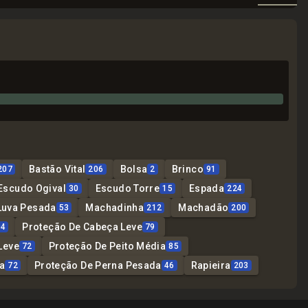
Bastão Vital
Bolsa
Brinco
207
206
2
91
Escudo Ogival
Escudo Torre
Espada
30
15
224
Luva Pesada
Machadinha
Machadão
53
212
200
Proteção De Cabeça Leve
04
79
Leve
Proteção De Peito Média
72
85
a
Proteção De Perna Pesada
Rapieira
72
46
203