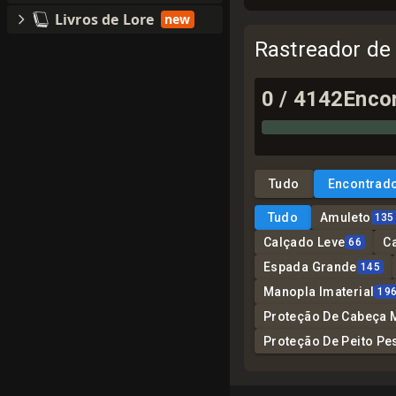
Livros de Lore
new
Rastreador de
0
/
4142
Enco
Tudo
Encontrad
Tudo
Amuleto
135
Calçado Leve
C
66
Espada Grande
145
Manopla Imaterial
19
Proteção De Cabeça 
Proteção De Peito Pe