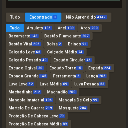
Tudo
Encontrado
Não Aprendido
0
4142
Tudo
Amuleto
Anel
Arco
135
139
200
Bacamarte
Bastão Flamejante
148
207
Bastão Vital
Bolsa
Brinco
206
2
91
Calçado Leve
Calçado Médio
66
74
Calçado Pesado
Escudo Circular
49
46
Escudo Ogival
Escudo Torre
Espada
30
15
224
Espada Grande
Ferramenta
Lança
145
6
205
Luva Leve
Luva Média
Luva Pesada
62
69
53
Machadinha
Machadão
212
200
Manopla Imaterial
Manopla De Gelo
196
99
Martelo De Guerra
Mosquete
219
204
Proteção De Cabeça Leve
79
Proteção De Cabeça Média
89