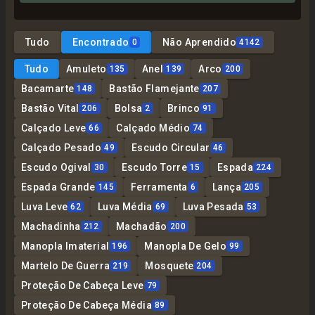
Tudo
Encontrado
Não Aprendido
0
4142
Tudo
Amuleto
Anel
Arco
135
139
200
Bacamarte
Bastão Flamejante
148
207
Bastão Vital
Bolsa
Brinco
206
2
91
Calçado Leve
Calçado Médio
66
74
Calçado Pesado
Escudo Circular
49
46
Escudo Ogival
Escudo Torre
Espada
30
15
224
Espada Grande
Ferramenta
Lança
145
6
205
Luva Leve
Luva Média
Luva Pesada
62
69
53
Machadinha
Machadão
212
200
Manopla Imaterial
Manopla De Gelo
196
99
Martelo De Guerra
Mosquete
219
204
Proteção De Cabeça Leve
79
Proteção De Cabeça Média
89