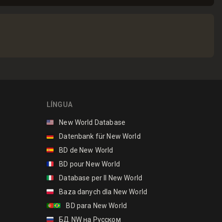
LÍNGUA
🇺🇸
New World Database
🇩🇪
Datenbank für New World
🇪🇸
BD de New World
🇫🇷
BD pour New World
🇮🇹
Database per Il New World
🇵🇱
Baza danych dla New World
🇵🇹🇧🇷
BD para New World
🇷🇺
БД NW на Русском