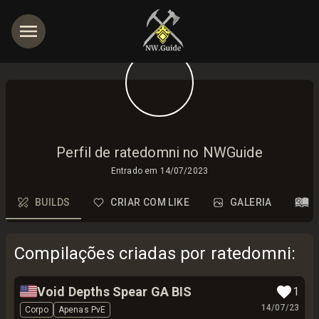
Perfil de ratedomni no NWGuide
Entrado em
14/07/2023
BUILDS
CRIAR COM LIKE
GALERIA
Compilações criadas por ratedomni
:
🇺🇸
Void Depths Spear GA BIS
1
14/07/23
Corpo
Apenas PvE