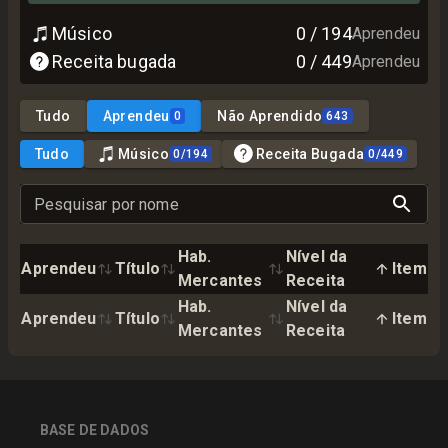
Músico
0
/
194
Aprendeu
Receita bugada
0
/
449
Aprendeu
Tudo
Aprendeu
Não Aprendido
0
643
Tudo
Músico
Receita Bugada
0
/
194
0
/
449
Pesquisar por nome
Hab.
Nível da
Aprendeu
Título
Item
Mercantes
Receita
Hab.
Nível da
Aprendeu
Título
Item
Mercantes
Receita
BASE DE DADOS