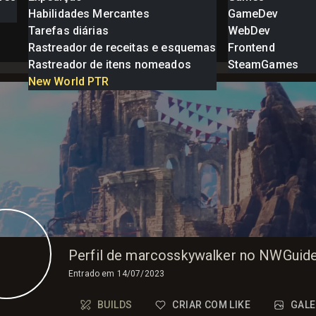
Habilidades Mercantes
GameDev
Tarefas diárias
WebDev
Rastreador de receitas e esquemas
Frontend
Rastreador de itens nomeados
SteamGames
New World PTR
Perfil de marcosskywalker no NWGuid
Entrado em
14/07/2023
BUILDS
CRIAR COM LIKE
GALE