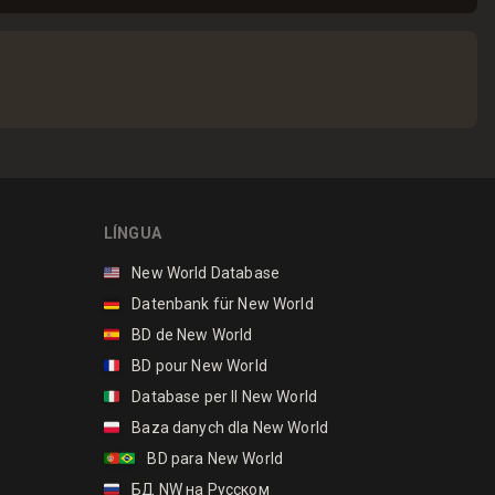
LÍNGUA
🇺🇸
New World Database
🇩🇪
Datenbank für New World
🇪🇸
BD de New World
🇫🇷
BD pour New World
🇮🇹
Database per Il New World
🇵🇱
Baza danych dla New World
🇵🇹🇧🇷
BD para New World
🇷🇺
БД NW на Русском