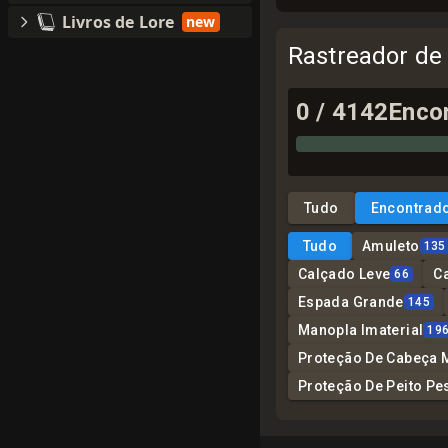
Livros de Lore
new
Rastreador de
0
/
4142
Enco
Tudo
Encontrad
Tudo
Amuleto
135
Calçado Leve
C
66
Espada Grande
145
Manopla Imaterial
19
Proteção De Cabeça 
Proteção De Peito Pe