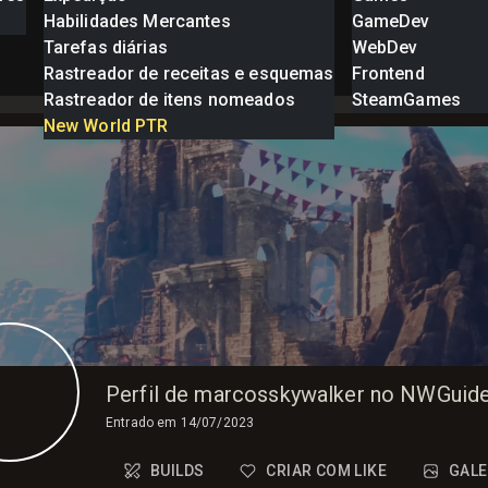
Habilidades Mercantes
GameDev
Tarefas diárias
WebDev
Rastreador de receitas e esquemas
Frontend
Rastreador de itens nomeados
SteamGames
New World PTR
Perfil de marcosskywalker no NWGuid
Entrado em
14/07/2023
BUILDS
CRIAR COM LIKE
GALE