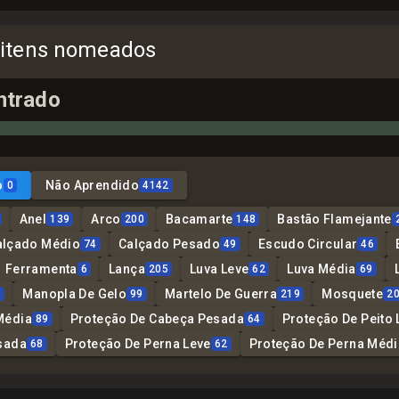
 itens nomeados
ntrado
o
Não Aprendido
0
4142
Anel
Arco
Bacamarte
Bastão Flamejante
139
200
148
alçado Médio
Calçado Pesado
Escudo Circular
74
49
46
Ferramenta
Lança
Luva Leve
Luva Média
6
205
62
69
Manopla De Gelo
Martelo De Guerra
Mosquete
6
99
219
2
Média
Proteção De Cabeça Pesada
Proteção De Peito 
89
64
sada
Proteção De Perna Leve
Proteção De Perna Médi
68
62