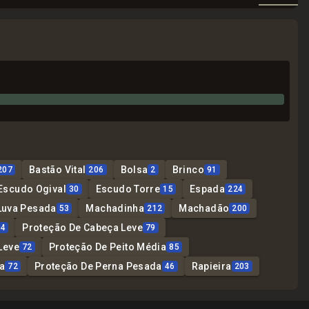
Bastão Vital
Bolsa
Brinco
207
206
2
91
Escudo Ogival
Escudo Torre
Espada
30
15
224
Luva Pesada
Machadinha
Machadão
53
212
200
Proteção De Cabeça Leve
04
79
Leve
Proteção De Peito Média
72
85
a
Proteção De Perna Pesada
Rapieira
72
46
203