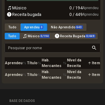
Músico
0
/
194
Aprendeu
Receita bugada
0
/
449
Aprendeu
Tudo
Aprendeu
Não Aprendido
0
643
Tudo
Músico
Receita Bugada
0
/
194
0
/
449
Pesquisar por nome
Hab.
Nível da
Aprendeu
Título
Item
Mercantes
Receita
Hab.
Nível da
Aprendeu
Título
Item
Mercantes
Receita
BASE DE DADOS