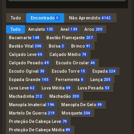
Tudo
Encontrado
Não Aprendido
0
4142
Tudo
Amuleto
Anel
Arco
135
139
200
Bacamarte
Bastão Flamejante
148
207
Bastão Vital
Bolsa
Brinco
206
2
91
Calçado Leve
Calçado Médio
66
74
Calçado Pesado
Escudo Circular
49
46
Escudo Ogival
Escudo Torre
Espada
30
15
224
Espada Grande
Ferramenta
Lança
145
6
205
Luva Leve
Luva Média
Luva Pesada
62
69
53
Machadinha
Machadão
212
200
Manopla Imaterial
Manopla De Gelo
196
99
Martelo De Guerra
Mosquete
219
204
Proteção De Cabeça Leve
79
Proteção De Cabeça Média
89