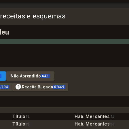
 receitas e esquemas
deu
Não Aprendido
0
643
Receita Bugada
0
/
194
0
/
449
Título
Hab. Mercantes
Título
Hab. Mercantes