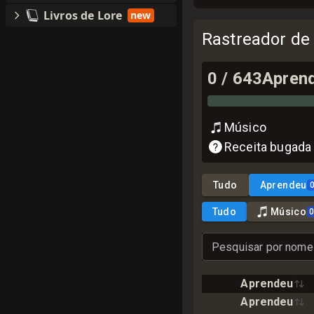
Livros de Lore
new
Rastreador de
0
/
643
Apren
Músico
Receita bugada
Tudo
Aprendeu
Tudo
Músico
Pesquisar por nome
Aprendeu
Aprendeu