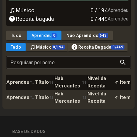
Músico
0
/
194
Aprendeu
Receita bugada
0
/
449
Aprendeu
Tudo
Aprendeu
Não Aprendido
0
643
Tudo
Músico
Receita Bugada
0
/
194
0
/
449
Pesquisar por nome
Hab.
Nível da
Aprendeu
Título
Item
Mercantes
Receita
Hab.
Nível da
Aprendeu
Título
Item
Mercantes
Receita
BASE DE DADOS