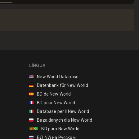
LÍNGUA
🇺🇸
New World Database
🇩🇪
Datenbank für New World
🇪🇸
BD de New World
🇫🇷
BD pour New World
🇮🇹
Database per Il New World
🇵🇱
Baza danych dla New World
🇵🇹🇧🇷
BD para New World
🇷🇺
БД NW на Русском