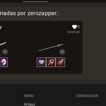
riadas por zerozapper
:
y
0
15/07/23
20
20
MENU
EMBAIXADOR
Artigos