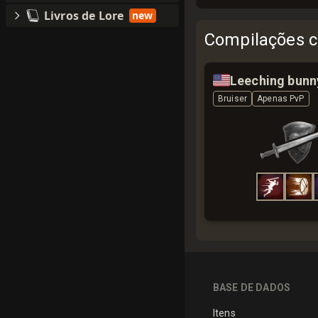
Livros de Lore
new
Compilações c
🇺🇸
Leeching bunn
Bruiser
Apenas PvP
BASE DE DADOS
Itens