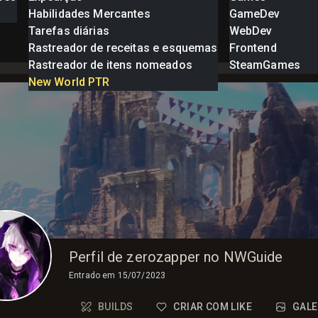
Habilidades Mercantes
GameDev
Tarefas diárias
WebDev
Rastreador de receitas e esquemas
Frontend
Rastreador de itens nomeados
SteamGames
New World PTR
Perfil de zerozapper no NWGuide
Entrado em
15/07/2023
BUILDS
CRIAR COM LIKE
GALE