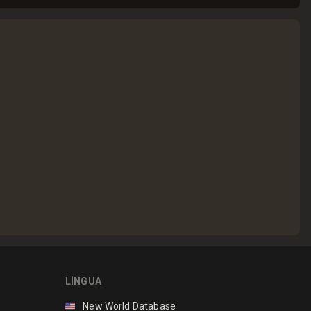
LÍNGUA
🇺🇸
New World Database