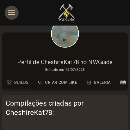
Perfil de CheshireKat78 no NWGuide
Entrado em
15/07/2023
BUILDS
CRIAR COM LIKE
GALERIA
Compilações criadas por
CheshireKat78
: