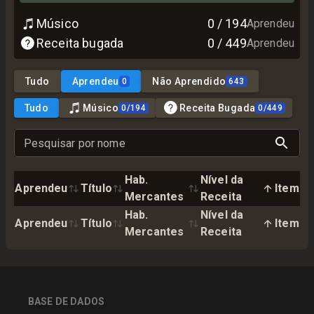
Músico
0
/
194
Aprendeu
Receita bugada
0
/
449
Aprendeu
Tudo
Aprendeu
Não Aprendido
0
643
Tudo
Músico
Receita Bugada
0
/
194
0
/
449
Pesquisar por nome
Hab.
Nível da
Aprendeu
Título
Item
Mercantes
Receita
Hab.
Nível da
Aprendeu
Título
Item
Mercantes
Receita
BASE DE DADOS