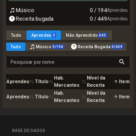
Músico
0
/
194
Aprendeu
Receita bugada
0
/
449
Aprendeu
Tudo
Aprendeu
Não Aprendido
0
643
Tudo
Músico
Receita Bugada
0
/
194
0
/
449
Pesquisar por nome
Hab.
Nível da
Aprendeu
Título
Item
Mercantes
Receita
Hab.
Nível da
Aprendeu
Título
Item
Mercantes
Receita
BASE DE DADOS