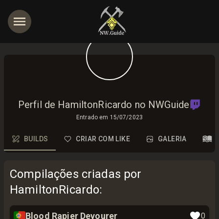
Perfil de HamiltonRicardo no NWGuide
Entrado em
15/07/2023
BUILDS
CRIAR COM LIKE
GALERIA
Compilações criadas por
HamiltonRicardo
:
🇵🇹
Blood Rapier Devourer
0