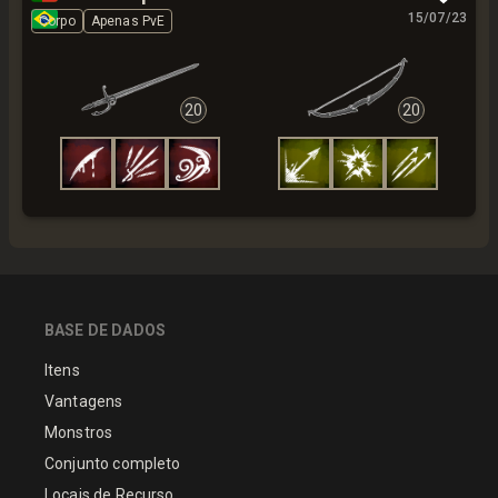
🇧🇷
15/07/23
Corpo
Apenas PvE
20
20
BASE DE DADOS
Itens
Vantagens
Monstros
Conjunto completo
Locais de Recurso