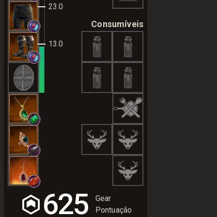
23.0
Consumíveis
13.0
625
Gear
Pontuação