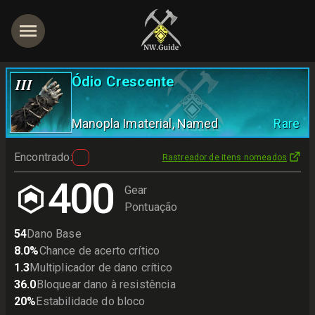
Ódio Crescente
III
Manopla Imaterial
, Named
Rare
Encontrado
:
Rastreador de itens nomeados
400
Gear
Pontuação
54
Dano Base
8.0
%
Chance de acerto crítico
1.3
Multiplicador de dano crítico
36.0
Bloquear dano à resistência
20
%
Estabilidade do bloco