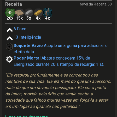
Receita
Nível da Receita
:
50
20
x
15
x
5
x
4
x
4
x
6
Foco
13
Inteligência
Soquete Vazio
Acople uma gema para adicionar o
efeito dela.
Poder Mortal
Abates concedem 15% de
Energizado durante 20 s (tempo de recarga: 1 s).
“Ela respirou profundamente e se concentrou nas 
mentiras de sua vida. Ela era mais do que um acessório, 
mais do que um devaneio passageiro. Ela era a ponta 
da lança, movida pelo ódio que sentia contra a 
sociedade que falhou muitas vezes em forçá-la a estar 
em um lugar ao qual ela não pertencia.”