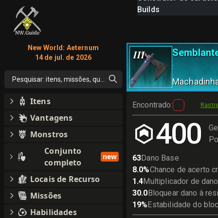
Builds
New World: Aeternum
Semblant
III
14 de jul. de 2026
Pesquisar: itens, missões, qualquer coisa
Machadinh
Itens
Encontrado
:
Rastr
Vantagens
400
Ge
Monstros
Po
Conjunto
new
63
Dano Base
completo
8.0
%
Chance de acerto cr
Locais de Recurso
1.4
Multiplicador de dano 
30.0
Bloquear dano à res
Missões
19
%
Estabilidade do blo
Habilidades