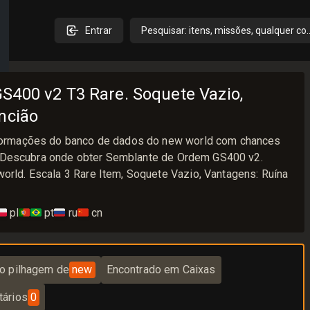
Entrar
Pesquisar: itens, missões, qualquer co
400 v2 T3 Rare. Soquete Vazio,
ncião
ormações do banco de dados do new world com chances
. Descubra onde obter Semblante de Ordem GS400 v2.
ld. Escala 3 Rare Item, Soquete Vazio, Vantagens: Ruína
🇱
pl
🇵🇹🇧🇷
pt
🇷🇺
ru
🇨🇳
cn
o pilhagem de
new
Encontrado em Caixas
ários
0