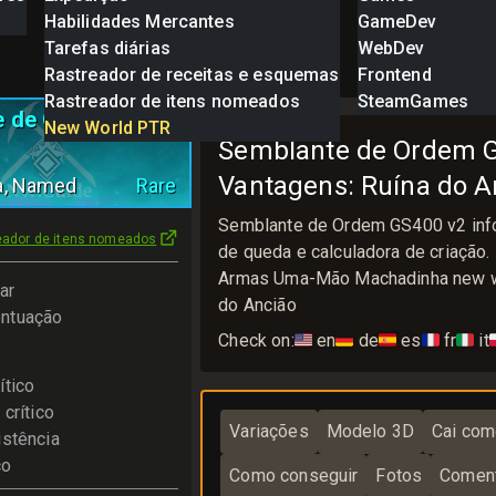
Habilidades Mercantes
GameDev
Tarefas diárias
WebDev
Rastreador de receitas e esquemas
Frontend
Rastreador de itens nomeados
SteamGames
e de Ordem
New World PTR
Semblante de Ordem GS
Vantagens: Ruína do A
a
, Named
Rare
Semblante de Ordem GS400 v2 inf
eador de itens nomeados
de queda e calculadora de criação
Armas Uma-Mão Machadinha new wor
ar
do Ancião
ntuação
Check on:
🇺🇸
en
🇩🇪
de
🇪🇸
es
🇫🇷
fr
🇮🇹
it

ítico
crítico
Variações
Modelo 3D
Cai com
istência
co
Como conseguir
Fotos
Coment