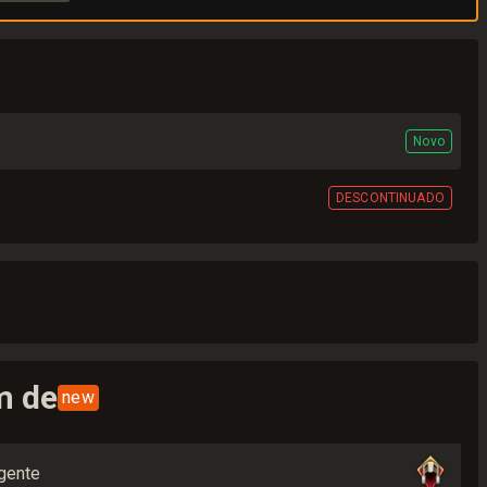
Novo
DESCONTINUADO
m de
new
gente