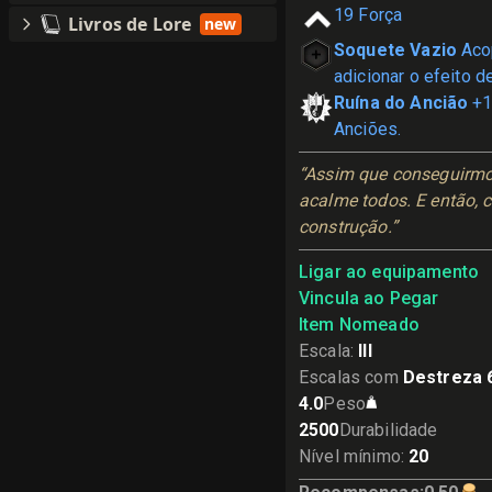
19
Força
Livros de Lore
new
Soquete Vazio
Aco
adicionar o efeito de
Ruína do Ancião
+1
Anciões.
“Assim que conseguirmo
acalme todos. E então, c
construção.”
Ligar ao equipamento
Vincula ao Pegar
Item Nomeado
Escala
:
III
Escalas com
Destreza 
4.0
Peso
2500
Durabilidade
Nível mínimo
:
20