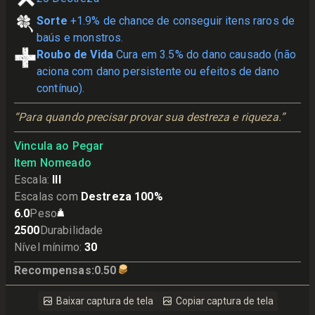
Sorte
+1.9% de chance de conseguir itens raros de
baús e monstros.
Roubo de Vida
Cura em 3.5% do dano causado (não
aciona com dano persistente ou efeitos de dano
contínuo).
“Para quando precisar provar sua destreza e riqueza.”
Vincula ao Pegar
Item Nomeado
Escala
:
III
Escalas com
Destreza 100%
6.0
Peso
2500
Durabilidade
Nível mínimo
:
30
Recompensas
:
0.50
Baixar captura de tela
Copiar captura de tela