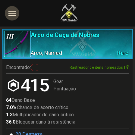
Arco de Caça de Nobres
III
Arco
, Named
Rare
Encontrado
:
Rastreador de itens nomeados
415
Gear
Pontuação
64
Dano Base
7.0
%
Chance de acerto crítico
1.3
Multiplicador de dano crítico
36.0
Bloquear dano à resistência
20
Destreza