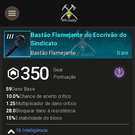
Bastão Flamejante do Escrivão do
III
Sindicato
Bastão Flamejante
Rare
350
Gear
Pontuação
59
Dano Base
10.0
%
Chance de acerto crítico
1.25
Multiplicador de dano crítico
28.0
Bloquear dano à resistência
15
%
Estabilidade do bloco
16
Inteligência