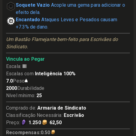
Soquete Vazio
Acople uma gema para adicionar o
efeito dela.
Encantado
Ataques Leves e Pesados causam
+7.3% de dano.
Um Bastão Flamejante bem-feito para Escrivães do 
Sindicato.
Vincula ao Pegar
Escala
:
III
Escalas com
Inteligência 100%
7.0
Peso
2000
Durabilidade
Nível mínimo
:
25
Comprado de
:
Armaria de Sindicato
Classificação Necessária
:
Escrivão
Preço
:
1.250
62,50
Recompensas
:
0.50