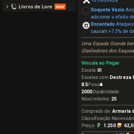
16
Destreza
Livros de Lore
new
Soquete Vazio
Aco
adicionar o efeito de
Encantado
Ataques
causam +7.3% de da
Uma Espada Grande bem-
Gladiadores dos Saquea
Vincula ao Pegar
Escala
:
III
Escalas com
Destreza 
8.5
Peso
2000
Durabilidade
Nível mínimo
:
25
Comprado de
:
Armaria 
Classificação Necessári
Preço
:
1.250
62,5