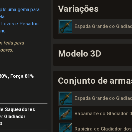
Variações
ple uma gema para
la.
 Leves e Pesados
Espada Grande do Gladia
no.
feita para 
dores.
Modelo 3D
80%, Força 81%
Conjunto de arma
Espada Grande do Gladia
de Saqueadores
Bacamarte do Gladiador 
a
:
Gladiador
0
Rapieira do Gladiador do