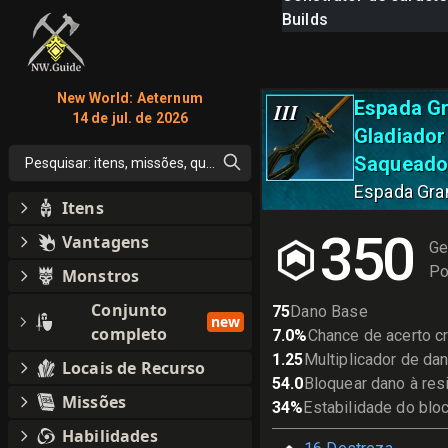
Builds
New World: Aeternum
Espada G
III
14 de jul. de 2026
Gladiador
Saqueado
Pesquisar: itens, missões, qualquer coisa
Espada Gra
Itens
350
Vantagens
Ge
Po
Monstros
Conjunto
75
Dano Base
new
completo
7.0
%
Chance de acerto cr
1.25
Multiplicador de dan
Locais de Recurso
54.0
Bloquear dano à res
Missões
34
%
Estabilidade do blo
Habilidades