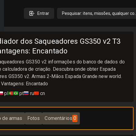
Entrar
Pesquisar: itens, missões, qualquer co
diador dos Saqueadores GS350 v2 T3
Vantagens: Encantado
Saqueadores GS350 v2 informações do banco de dados do
 calculadora de criação. Descubra onde obter Espada
ores GS350 v2. Armas 2-Mãos Espada Grande new world.
, Vantagens: Encantado
🇱
pl
🇵🇹🇧🇷
pt
🇷🇺
ru
🇨🇳
cn
o de armas
Fotos
Comentários
0