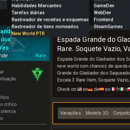
Habilidades Mercantes
GameDev
Tarefas diárias
WebDev
Rastreador de receitas e esquemas
Frontend
Rastreador de itens nomeados
SteamGames
rande do
New World PTR
Espada Grande do Gla
 dos
res
Rare. Soquete Vazio, 
nde
Rare
Espada Grande do Gladiador dos 
new world com chances de queda e
ar
Grande do Gladiador dos Saquead
ntuação
Escala 3 Rare Item, Soquete Vazio
Check on:
🇺🇸
en
🇩🇪
de
🇪🇸
es
🇫🇷
fr
🇮🇹
it

ítico
o crítico
istência
Variações
Modelo 3D
Conjunt
co