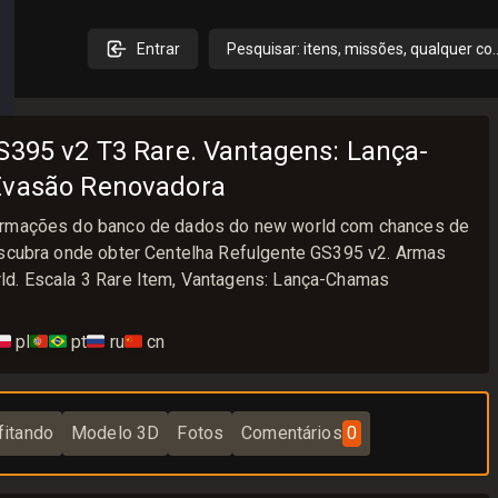
Entrar
Pesquisar: itens, missões, qualquer co
S395 v2 T3 Rare. Vantagens: Lança-
Evasão Renovadora
ormações do banco de dados do new world com chances de
escubra onde obter Centelha Refulgente GS395 v2. Armas
ld. Escala 3 Rare Item, Vantagens: Lança-Chamas
🇱
pl
🇵🇹🇧🇷
pt
🇷🇺
ru
🇨🇳
cn
fitando
Modelo 3D
Fotos
Comentários
0