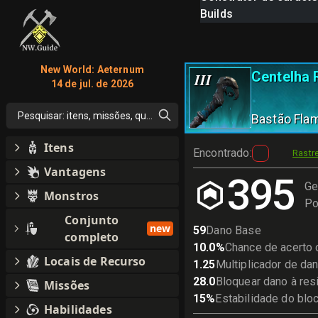
Builds
New World: Aeternum
Centelha 
III
14 de jul. de 2026
Pesquisar: itens, missões, qualquer coisa
Bastão Fla
Itens
Encontrado
:
Rastr
Vantagens
395
Ge
Monstros
Po
Conjunto
new
59
Dano Base
completo
10.0
%
Chance de acerto c
Locais de Recurso
1.25
Multiplicador de dan
28.0
Bloquear dano à res
Missões
15
%
Estabilidade do blo
Habilidades