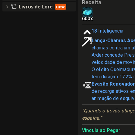
Receita
Livros de Lore
new
600
x
18
Inteligência
Lança-Chamas Ace
chamas contra um a
Arder concede Pres
velocidade de movi
O efeito Queimadur
tem duração 17.2% m
Evasão Renovado
de recarga ativos e
animação de esquiv
“Quando o trovão atinge 
espalha.”
Vincula ao Pegar