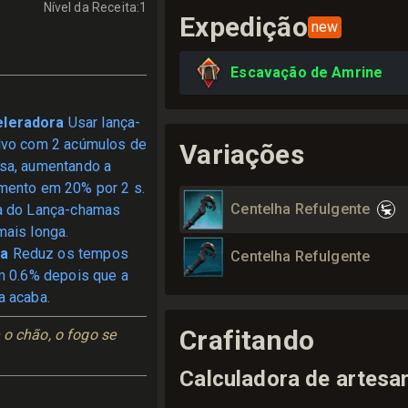
Nível da Receita
:
1
Expedição
new
Escavação de Amrine
leradora
Usar lança-
lvo com 2 acúmulos de
Variações
sa, aumentando a
mento em 20% por 2 s.
Centelha Refulgente
a do Lança-chamas
ais longa.
ra
Reduz os tempos
Centelha Refulgente
m 0.6% depois que a
a acaba.
Crafitando
o chão, o fogo se 
Calculadora de artesa