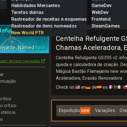
Habilidades Mercantes
GameDev
Tarefas diárias
WebDev
Rastreador de receitas e esquemas
Frontend
Rastreador de itens nomeados
SteamGames
Refulgente
New World PTR
Centelha Refulgente G
Chamas Aceleradora, 
mejante
, Named
Rare
Centelha Refulgente GS395 v2 inf
eador de itens nomeados
queda e calculadora de criação. D
Mágica Bastão Flamejante new wor
ar
Aceleradora, Evasão Renovadora
ntuação
Check on:
🇺🇸
en
🇩🇪
de
🇪🇸
es
🇫🇷
fr
🇮🇹
it

rítico
o crítico
Expedição
new
Variações
Cra
istência
co