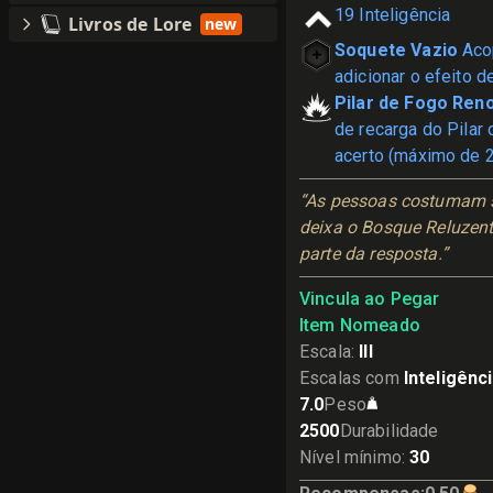
19
Inteligência
Livros de Lore
new
Soquete Vazio
Aco
adicionar o efeito de
Pilar de Fogo Ren
de recarga do Pilar
acerto (máximo de 2
“As pessoas costumam s
deixa o Bosque Reluzente 
parte da resposta.”
Vincula ao Pegar
Item Nomeado
Escala
:
III
Escalas com
Inteligênc
7.0
Peso
2500
Durabilidade
Nível mínimo
:
30