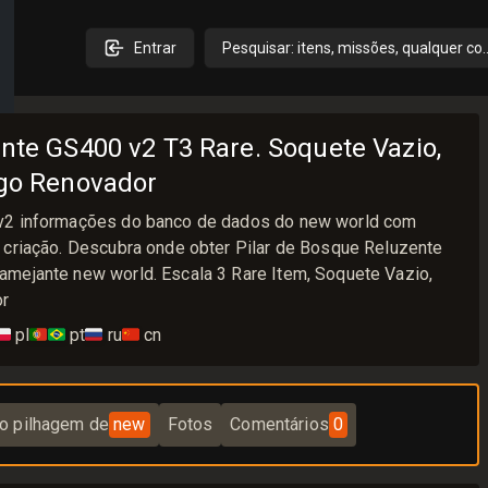
Entrar
Pesquisar: itens, missões, qualquer co
nte GS400 v2 T3 Rare. Soquete Vazio,
ogo Renovador
v2 informações do banco de dados do new world com
 criação. Descubra onde obter Pilar de Bosque Reluzente
mejante new world. Escala 3 Rare Item, Soquete Vazio,
or
🇱
pl
🇵🇹🇧🇷
pt
🇷🇺
ru
🇨🇳
cn
o pilhagem de
new
Fotos
Comentários
0