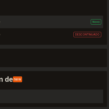
e
Novo
e
DESCONTINUADO
m de
new