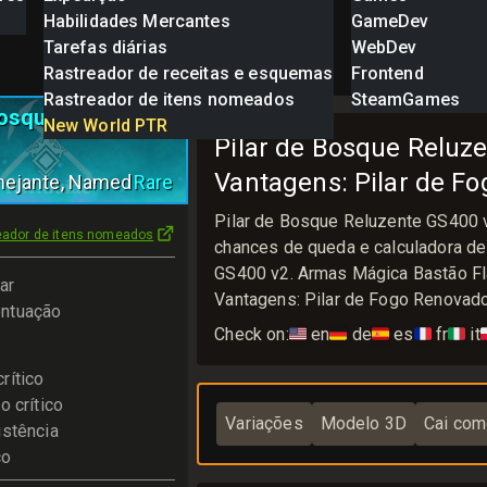
Habilidades Mercantes
GameDev
Tarefas diárias
WebDev
Rastreador de receitas e esquemas
Frontend
Rastreador de itens nomeados
SteamGames
Bosque Reluzente
New World PTR
Pilar de Bosque Reluze
Vantagens: Pilar de F
mejante
, Named
Rare
Pilar de Bosque Reluzente GS400 
eador de itens nomeados
chances de queda e calculadora de
GS400 v2. Armas Mágica Bastão Fla
ar
Vantagens: Pilar de Fogo Renovad
ntuação
Check on:
🇺🇸
en
🇩🇪
de
🇪🇸
es
🇫🇷
fr
🇮🇹
it

rítico
o crítico
Variações
Modelo 3D
Cai com
istência
co