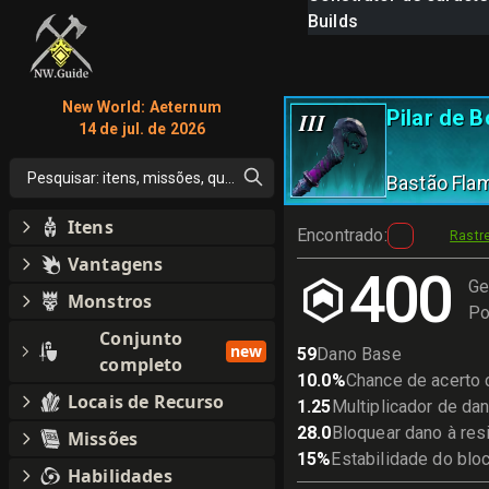
Builds
New World: Aeternum
Pilar de 
III
14 de jul. de 2026
Pesquisar: itens, missões, qualquer coisa
Bastão Fla
Itens
Encontrado
:
Rastr
Vantagens
400
Ge
Monstros
Po
Conjunto
new
59
Dano Base
completo
10.0
%
Chance de acerto c
Locais de Recurso
1.25
Multiplicador de dan
28.0
Bloquear dano à res
Missões
15
%
Estabilidade do blo
Habilidades