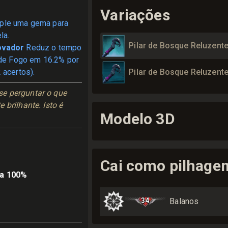
Variações
ple uma gema para
la.
Pilar de Bosque Reluzent
ovador
Reduz o tempo
 de Fogo em 16.2% por
 acertos).
Pilar de Bosque Reluzent
e perguntar o que 
brilhante. Isto é 
Modelo 3D
Cai como pilhage
ia 100%
34
Balanos